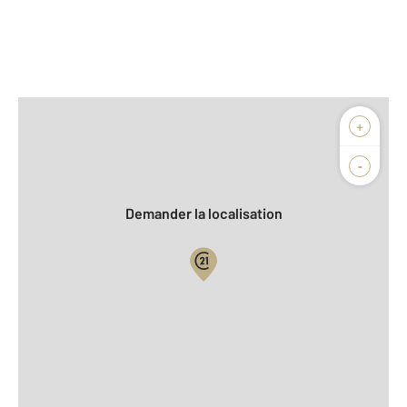
Afficher sur la carte :
+
Agence
Biens vendus
-
Demander la localisation
Vue globale
2
Surface totale : 175 m
2
Surface habitable : 137 m
2
Surface terrain : 1 401 m
Nombre de pièces : 7
[Voir le détail]