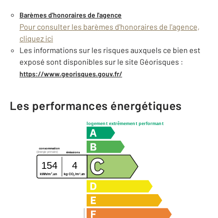
Barèmes d'honoraires de l'agence
Pour consulter les barèmes d'honoraires de l'agence,
cliquez ici
Les informations sur les risques auxquels ce bien est
exposé sont disponibles sur le site Géorisques :
https://www.georisques.gouv.fr/
Les performances énergétiques
logement extrêmement performant
consommation
(énergie primaire)
émissions
154
4
2
2
kg CO
/m
.an
kWh/m
.an
2