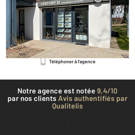
CENTURY 21 Immobilière du Golfe
2 Allée Jules Verne Immeuble le
Sextant
ARRADON - 56610
Envoyer un message
Téléphoner à l'agence
Notre agence est notée
9,4/10
par nos clients
Avis authentifiés par
Qualitelis
Voir tous les avis clients