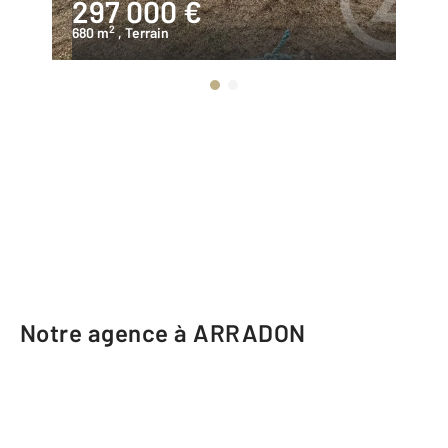
297 000 €
1
2
680 m
, Terrain
47
Notre agence à ARRADON