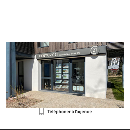
CENTURY 21 Immobilière du Golfe
2 Allée Jules Verne Immeuble le
Sextant
ARRADON - 56610
Envoyer un message
Téléphoner à l'agence