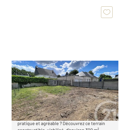
PLOEREN 56
2
300 m
Ref : 1409
Terrain à vendre
126 500 €
Envie de construire votre projet dans un cadre
pratique et agréable ? Découvrez ce terrain
constructible, viabilisé, d'environ 300 m²,