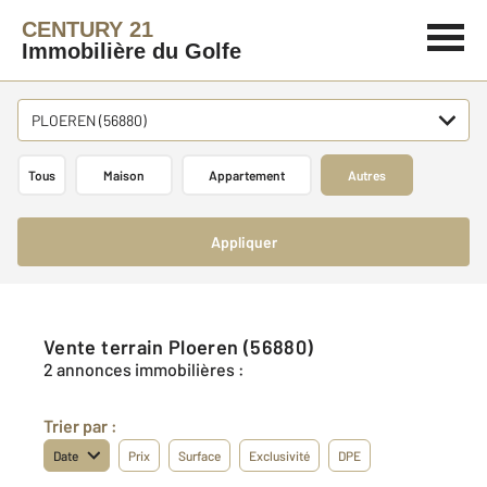
CENTURY 21
Immobilière du Golfe
PLOEREN (56880)
Tous
Maison
Appartement
Autres
Appliquer
Vente terrain Ploeren (56880)
2 annonces immobilières :
Trier par :
Date
Prix
Surface
Exclusivité
DPE