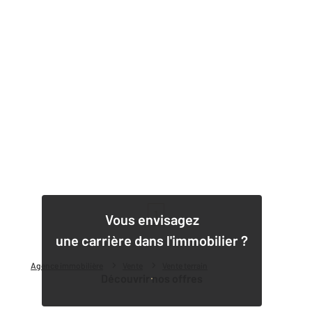
1
Vous envisagez
une carrière dans l'immobilier ?
Agence immobilière
Vente
Vente terrain
Découvrir nos offres