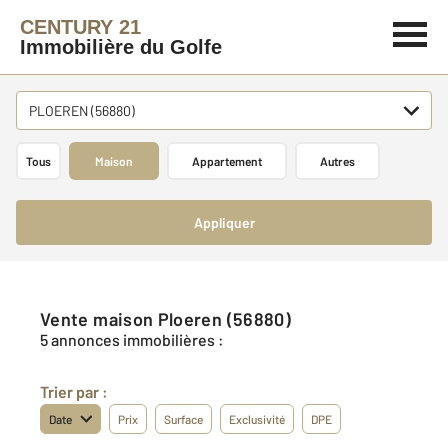
CENTURY 21
Immobilière du Golfe
PLOEREN (56880)
Tous
Maison
Appartement
Autres
Appliquer
Vente maison Ploeren (56880)
5 annonces immobilières :
Trier par :
Date
Prix
Surface
Exclusivité
DPE