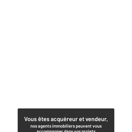
1
Vous êtes acquéreur et vendeur,
nos agents immobiliers peuvent vous
accompagner dans vos projets