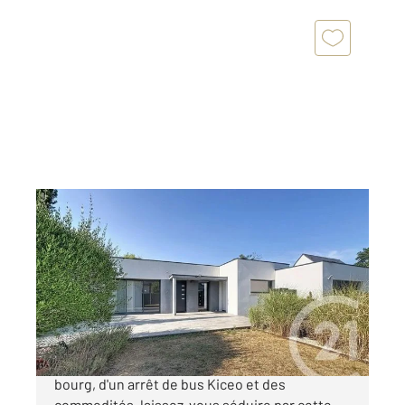
PLOEREN 56
2
100 m
, 4 pièces
Ref : 1460
Maison à vendre
422 300 €
Située sur la commune de Ploeren proche du
bourg, d'un arrêt de bus Kiceo et des
commodités, laissez-vous séduire par cette