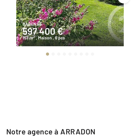
BADEN 56
AR
597 400 €
5
2
157 m
, Maison
, 6 pcs
95
Notre agence à ARRADON