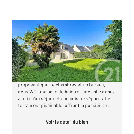
PLOEREN 56
2
110 m
, 6 pièces
Ref : 1414
Maison à vendre
422 300 €
Maison de 110m² habitable (120 m2 au sol),
proposant quatre chambres et un bureau,
deux WC, une salle de bains et une salle d'eau,
ainsi qu'un séjour et une cuisine séparés. Le
terrain est piscinable, offrant la possibilité ...
Voir le détail du bien